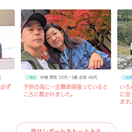
代
W様 男性 50代・S様 女性 40代
ご婚約
ご結
は必ず
子供の為に一生懸命頑張っていると
いろ
ころに惹かれました。
に会
ます
幸せレポートをもっとみる