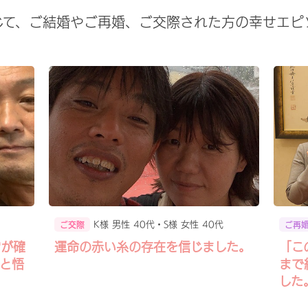
じて、ご結婚やご再婚、ご交際された方の幸せエピ
K様 男性 40代・S様 女性 40代
ご交際
ご再
営が確
運命の赤い糸の存在を信じました。
「こ
と悟
まで
した