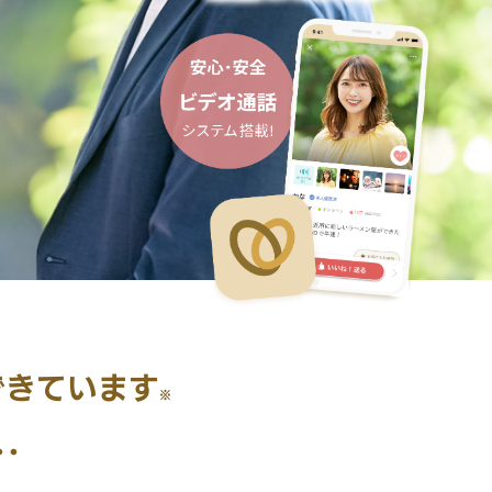
できています
※