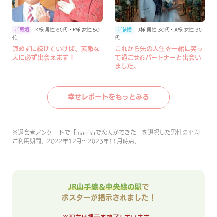
K様 男性 60代・R様 女性 50
J様 男性 30代・A様 女性 30
代
代
諦めずに続けていけば、素敵な
これから先の人生を一緒に笑っ
人に必ず出会えます！
て過ごせるパートナーと出会い
ました。
幸せレポートをもっとみる
※
退会者アンケートで「marrishで恋人ができた」を選択した男性の平均
ご利用期間。2022年12月〜2023年11月時点。
JR山手線＆中央線の駅
で
ポスターが掲示されました！