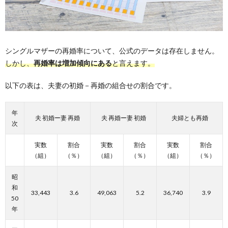
シングルマザーの再婚率について、公式のデータは存在しません。
しかし、
再婚率は増加傾向にある
と言えます。
以下の表は、夫妻の初婚－再婚の組合せの割合です。
年
夫 初婚ー妻 再婚
夫 再婚ー妻 初婚
夫婦とも再婚
次
実数
割合
実数
割合
実数
割合
（組）
（％）
（組）
（％）
（組）
（％）
昭
和
33,443
3.6
49,063
5.2
36,740
3.9
50
年