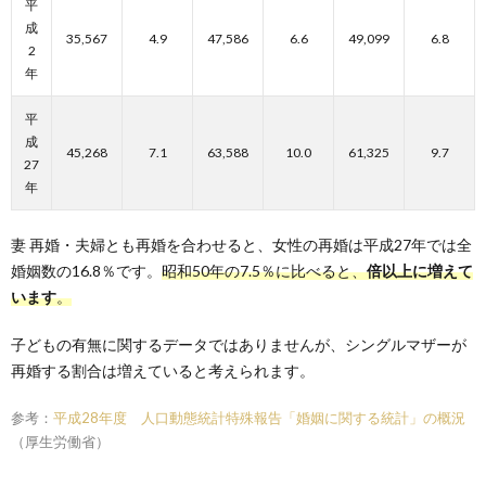
平
成
35,567
4.9
47,586
6.6
49,099
6.8
2
年
平
成
45,268
7.1
63,588
10.0
61,325
9.7
27
年
妻 再婚・夫婦とも再婚を合わせると、女性の再婚は平成27年では全
婚姻数の16.8％です。
昭和50年の7.5％に比べると、
倍以上に増えて
います
。
子どもの有無に関するデータではありませんが、シングルマザーが
再婚する割合は増えていると考えられます。
参考：
平成28年度 人口動態統計特殊報告「婚姻に関する統計」の概況
（厚生労働省）