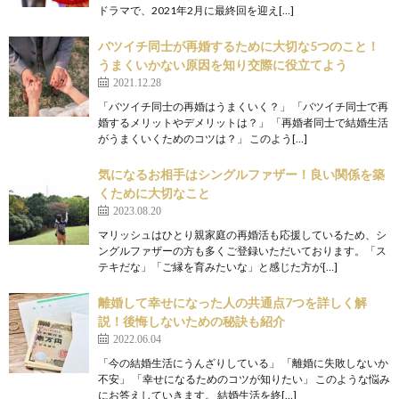
ドラマで、2021年2月に最終回を迎え[…]
バツイチ同士が再婚するために大切な5つのこと！
うまくいかない原因を知り交際に役立てよう
2021.12.28
「バツイチ同士の再婚はうまくいく？」 「バツイチ同士で再
婚するメリットやデメリットは？」 「再婚者同士で結婚生活
がうまくいくためのコツは？」 このよう[…]
気になるお相手はシングルファザー！良い関係を築
くために大切なこと
2023.08.20
マリッシュはひとり親家庭の再婚活も応援しているため、シ
ングルファザーの方も多くご登録いただいております。「ス
テキだな」「ご縁を育みたいな」と感じた方が[…]
離婚して幸せになった人の共通点7つを詳しく解
説！後悔しないための秘訣も紹介
2022.06.04
「今の結婚生活にうんざりしている」 「離婚に失敗しないか
不安」 「幸せになるためのコツが知りたい」 このような悩み
にお答えしていきます。 結婚生活を終[…]