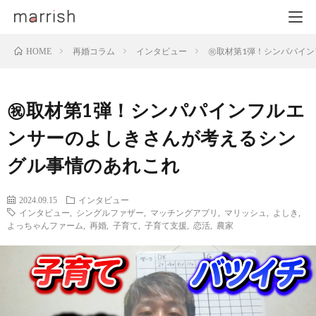
再婚コラム
インタビュー
㊗取材第1弾！シンパパイ
HOME
㊗取材第1弾！シンパパインフルエ
ンサーのよしきさんが考えるシン
グル事情のあれこれ
2024.09.15
インタビュー
インタビュー
,
シングルファザー
,
マッチングアプリ
,
マリッシュ
,
よしき
,
よっちゃんファーム
,
再婚
,
子育て
,
子育て支援
,
恋活
,
農家