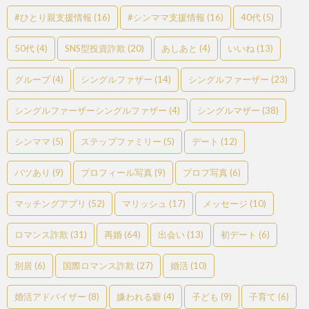
#ひとり親支援情報
(16)
#シンママ支援情報
(16)
40代
(5)
50代
(4)
SNS型投資詐欺
(20)
あしあと
(4)
いいね
(13)
グループ
(4)
シングルファザー
(14)
シングルファーザー
(23)
シングルファーザーシングルファザー
(4)
シングルマザー
(38)
シンママ
(5)
ステップファミリー
(5)
デート
(12)
バツあり
(9)
プロフィール写真
(9)
プロフ写真
(6)
マッチングアプリ
(52)
マリッシュ
(17)
メッセージ
(10)
ロマンス詐欺
(31)
再婚
(64)
出会い
(13)
初デート
(6)
別居
(6)
国際ロマンス詐欺
(27)
婚活
(10)
婚活アドバイザー
(8)
嫌われる癖
(4)
子ども
(9)
子育て
(6)