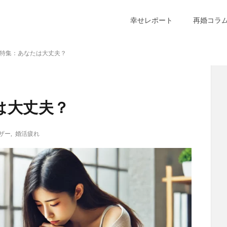
幸せレポート
再婚コラ
特集：あなたは大丈夫？
は大丈夫？
ザー
,
婚活疲れ