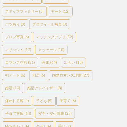
ステップファミリー
(5)
デート
(12)
バツあり
(9)
プロフィール写真
(9)
プロフ写真
(6)
マッチングアプリ
(52)
マリッシュ
(17)
メッセージ
(10)
ロマンス詐欺
(31)
再婚
(64)
出会い
(13)
初デート
(6)
別居
(6)
国際ロマンス詐欺
(27)
婚活
(10)
婚活アドバイザー
(8)
嫌われる癖
(4)
子ども
(9)
子育て
(6)
子育て支援
(14)
安全・安心情報
(32)
待ち合わせ
(4)
恋活
(34)
手口
(7)