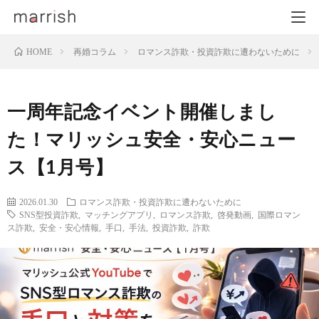
再婚コラム
ロマンス詐欺・投資詐欺に遭わないために
HOME
一周年記念イベント開催しまし
た！マリッシュ安全・安心ニュー
ス【1月号】
2026.01.30
ロマンス詐欺・投資詐欺に遭わないために
SNS型投資詐欺
,
マッチングアプリ
,
ロマンス詐欺
,
啓発動画
,
国際ロマン
ス詐欺
,
安全・安心情報
,
手口
,
手法
,
投資詐欺
,
詐欺