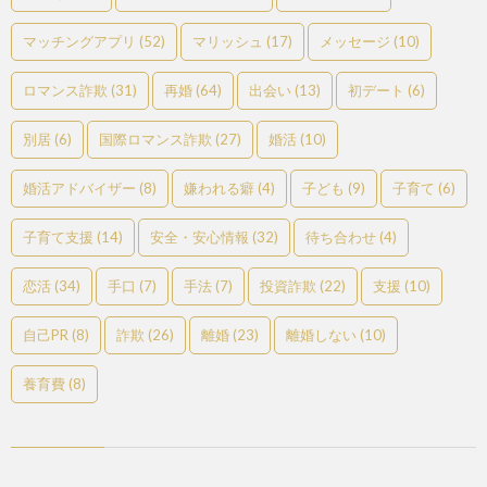
マッチングアプリ
(52)
マリッシュ
(17)
メッセージ
(10)
ロマンス詐欺
(31)
再婚
(64)
出会い
(13)
初デート
(6)
別居
(6)
国際ロマンス詐欺
(27)
婚活
(10)
婚活アドバイザー
(8)
嫌われる癖
(4)
子ども
(9)
子育て
(6)
子育て支援
(14)
安全・安心情報
(32)
待ち合わせ
(4)
恋活
(34)
手口
(7)
手法
(7)
投資詐欺
(22)
支援
(10)
自己PR
(8)
詐欺
(26)
離婚
(23)
離婚しない
(10)
養育費
(8)