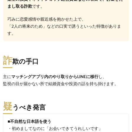
まし取る詐欺
です。
巧みに恋愛感情や親近感を抱かせた上で、
「2人の将来のため」などの口実で誘うといった特徴がありま
す。
詐
欺の手口
主に
マッチングアプリ内のやり取りからLINEに移行
し、
監視の目が届かない所で結婚資金や投資の話を持ち掛けます。
疑
うべき発言
■不自然な日本語を使う
・初めましてなのに「お会いできてうれしいです」