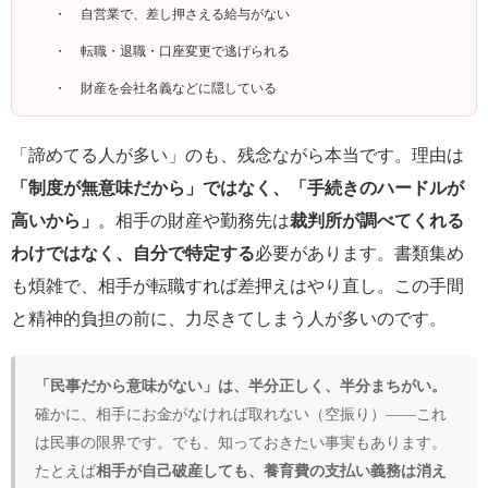
自営業で、差し押さえる給与がない
転職・退職・口座変更で逃げられる
財産を会社名義などに隠している
「諦めてる人が多い」のも、残念ながら本当です。理由は
「制度が無意味だから」ではなく、「手続きのハードルが
高いから」
。相手の財産や勤務先は
裁判所が調べてくれる
わけではなく、自分で特定する
必要があります。書類集め
も煩雑で、相手が転職すれば差押えはやり直し。この手間
と精神的負担の前に、力尽きてしまう人が多いのです。
「民事だから意味がない」は、半分正しく、半分まちがい。
確かに、相手にお金がなければ取れない（空振り）――これ
は民事の限界です。でも、知っておきたい事実もあります。
たとえば
相手が自己破産しても、養育費の支払い義務は消え