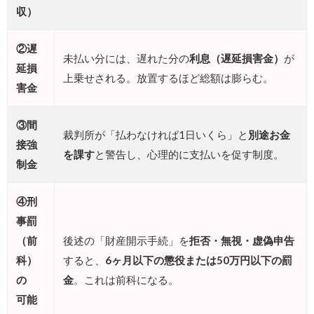
収）
②遅
未払い分には、遅れた分の
利息（遅延損害金）
が
延損
上乗せされる。放置するほど総額は膨らむ。
害金
③間
裁判所が「払わなければ1日いくら」と
別途お金
接強
を課す
と警告し、心理的に支払いを促す制度。
制金
④刑
事罰
（前
後述の「財産開示手続」を
拒否・無視・虚偽申告
科）
すると、
6ヶ月以下の懲役または50万円以下の罰
の
金
。これは前科になる。
可能