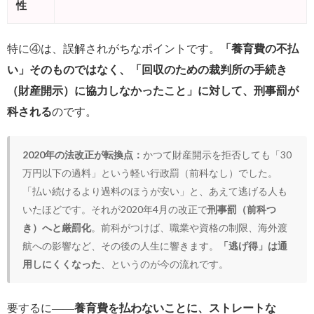
性
特に④は、誤解されがちなポイントです。
「養育費の不払
い」そのものではなく、「回収のための裁判所の手続き
（財産開示）に協力しなかったこと」に対して、刑事罰が
科される
のです。
2020年の法改正が転換点：
かつて財産開示を拒否しても「30
万円以下の過料」という軽い行政罰（前科なし）でした。
「払い続けるより過料のほうが安い」と、あえて逃げる人も
いたほどです。それが2020年4月の改正で
刑事罰（前科つ
き）へと厳罰化
。前科がつけば、職業や資格の制限、海外渡
航への影響など、その後の人生に響きます。
「逃げ得」は通
用しにくくなった
、というのが今の流れです。
要するに――
養育費を払わないことに、ストレートな