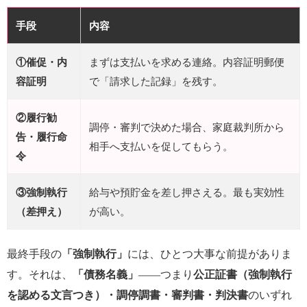
手段
内容
①催促・内
まずは支払いを求める連絡。内容証明郵便
容証明
で「請求した記録」を残す。
②履行勧
調停・審判で決めた場合、家庭裁判所から
告・履行命
相手へ支払いを促してもらう。
令
③強制執行
給与や預貯金を差し押さえる。最も実効性
（差押え）
が高い。
最終手段の
「強制執行」
には、ひとつ大事な前提がありま
す。それは、
「債務名義」
――つまり
公正証書（強制執行
を認める文言つき）・調停調書・審判書・判決書
のいずれ