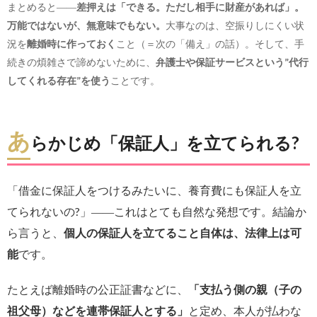
まとめると――
差押えは「できる。ただし相手に財産があれば」。
万能ではないが、無意味でもない。
大事なのは、空振りしにくい状
況を
離婚時に作っておく
こと（＝次の「備え」の話）。そして、手
続きの煩雑さで諦めないために、
弁護士や保証サービスという”代行
してくれる存在”を使う
ことです。
あ
らかじめ「保証人」を立てられる?
「借金に保証人をつけるみたいに、養育費にも保証人を立
てられないの?」――これはとても自然な発想です。結論か
ら言うと、
個人の保証人を立てること自体は、法律上は可
能
です。
たとえば離婚時の公正証書などに、
「支払う側の親（子の
祖父母）などを連帯保証人とする」
と定め、本人が払わな