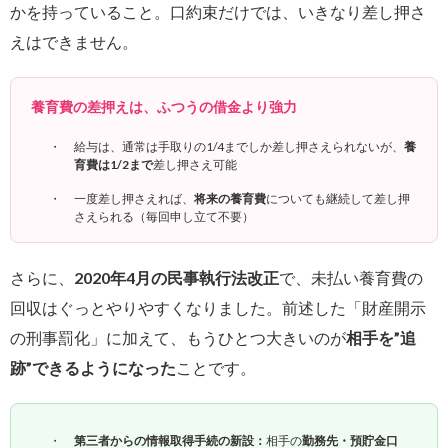
かを持っていること。口約束だけでは、いきなり差し押さ
えはできません。
養育費の差押えは、ふつうの借金より強力
給与は、通常は手取りの1/4までしか差し押さえられないが、
養
育費は1/2まで
差し押さえ可能
一度差し押さえれば、
将来の養育費
についても継続して差し押
さえられる（毎回申し立て不要）
さらに、
2020年4月の民事執行法改正
で、未払い養育費の
回収はぐっとやりやすくなりました。前述した「財産開示
の刑事罰化」に加えて、もうひとつ大きいのが
相手を”追
跡”できるようになった
ことです。
第三者からの情報取得手続の新設：
相手の
勤務先・預貯金口