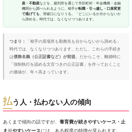
座・不動産
などを、裁判所を通じて市区町村・年金機構・金融
機関から調べられるように。相手が
転職・引っ越し・口座変更
で逃げても
、突破口になりうる。「どこにいるか分からないか
ら諦める」時代では、なくなりつつあります。
つまり：
「相手の居場所も勤務先も分からないから諦める」
時代では、なくなりつつあります。ただし、これらの手続き
は
債務名義（公正証書など）が前提
。だからこそ、離婚時に
「強制執行を認める文言つきの公正証書」を作っておくこと
の価値が、年々高まっています。
払
う人・払わない人の傾向
あくまで傾向の話ですが、
養育費が続きやすいケース・止
まりやすいケース
には、ある程度の特徴が見られます。