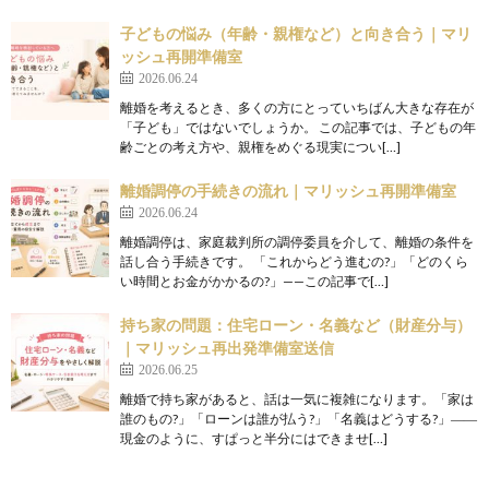
子どもの悩み（年齢・親権など）と向き合う｜マリ
ッシュ再開準備室
2026.06.24
離婚を考えるとき、多くの方にとっていちばん大きな存在が
「子ども」ではないでしょうか。 この記事では、子どもの年
齢ごとの考え方や、親権をめぐる現実につい[…]
離婚調停の手続きの流れ｜マリッシュ再開準備室
2026.06.24
離婚調停は、家庭裁判所の調停委員を介して、離婚の条件を
話し合う手続きです。 「これからどう進むの?」「どのくら
い時間とお金がかかるの?」——この記事で[…]
持ち家の問題：住宅ローン・名義など（財産分与）
｜マリッシュ再出発準備室送信
2026.06.25
離婚で持ち家があると、話は一気に複雑になります。「家は
誰のもの?」「ローンは誰が払う?」「名義はどうする?」――
現金のように、すぱっと半分にはできませ[…]