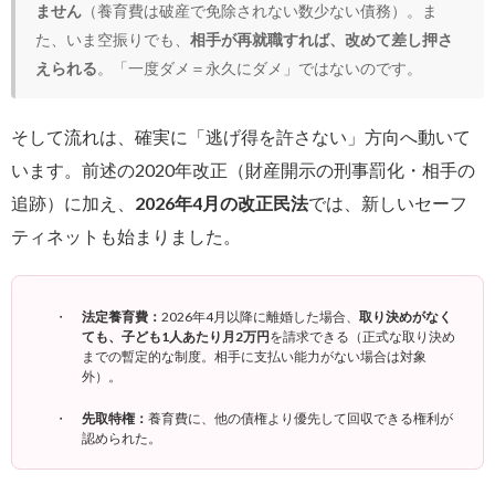
ません
（養育費は破産で免除されない数少ない債務）。ま
た、いま空振りでも、
相手が再就職すれば、改めて差し押さ
えられる
。「一度ダメ＝永久にダメ」ではないのです。
そして流れは、確実に「逃げ得を許さない」方向へ動いて
います。前述の2020年改正（財産開示の刑事罰化・相手の
追跡）に加え、
2026年4月の改正民法
では、新しいセーフ
ティネットも始まりました。
法定養育費：
2026年4月以降に離婚した場合、
取り決めがなく
ても、子ども1人あたり月2万円
を請求できる（正式な取り決め
までの暫定的な制度。相手に支払い能力がない場合は対象
外）。
先取特権：
養育費に、他の債権より優先して回収できる権利が
認められた。