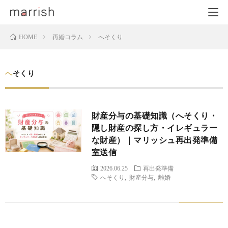
再婚コラム
へそくり
HOME
へそくり
財産分与の基礎知識（へそくり・
隠し財産の探し方・イレギュラー
な財産）｜マリッシュ再出発準備
室送信
2026.06.25
再出発準備
へそくり
,
財産分与
,
離婚