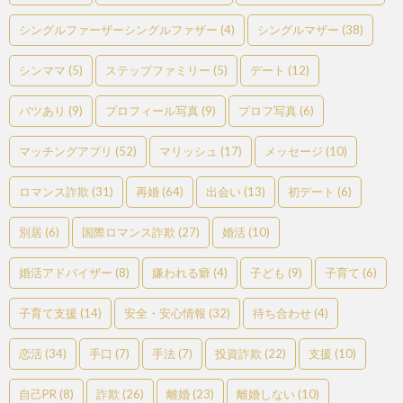
シングルファーザーシングルファザー
(4)
シングルマザー
(38)
シンママ
(5)
ステップファミリー
(5)
デート
(12)
バツあり
(9)
プロフィール写真
(9)
プロフ写真
(6)
マッチングアプリ
(52)
マリッシュ
(17)
メッセージ
(10)
ロマンス詐欺
(31)
再婚
(64)
出会い
(13)
初デート
(6)
別居
(6)
国際ロマンス詐欺
(27)
婚活
(10)
婚活アドバイザー
(8)
嫌われる癖
(4)
子ども
(9)
子育て
(6)
子育て支援
(14)
安全・安心情報
(32)
待ち合わせ
(4)
恋活
(34)
手口
(7)
手法
(7)
投資詐欺
(22)
支援
(10)
自己PR
(8)
詐欺
(26)
離婚
(23)
離婚しない
(10)