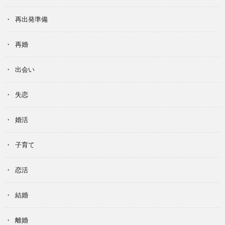
再出発準備
再婚
出会い
失恋
婚活
子育て
恋活
結婚
離婚