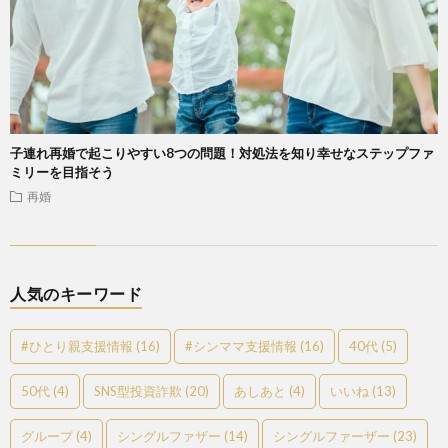
子連れ再婚で起こりやすい8つの問題！対処法を知り幸せなステップファ
ミリーを目指そう
再婚
人気のキーワード
#ひとり親支援情報
(16)
#シンママ支援情報
(16)
40代
(5)
50代
(4)
SNS型投資詐欺
(20)
あしあと
(4)
いいね
(13)
グループ
(4)
シングルファザー
(14)
シングルファーザー
(23)