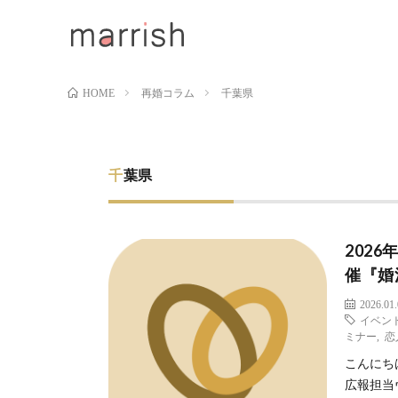
再婚コラム
千葉県
HOME
千葉県
202
催『婚
2026.01
イベン
ミナー
,
恋
こんにち
広報担当