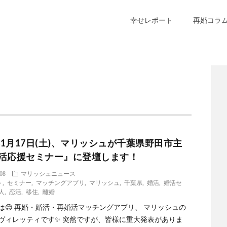
幸せレポート
再婚コラ
6年1月17日(土)、マリッシュが千葉県野田市主
活応援セミナー』に登壇します！
.08
マリッシュニュース
ト
,
セミナー
,
マッチングアプリ
,
マリッシュ
,
千葉県
,
婚活
,
婚活セ
人
,
恋活
,
移住
,
離婚
は😊 再婚・婚活・再婚活マッチングアプリ、 マリッシュの
ヴィレッティです✨ 突然ですが、皆様に重大発表がありま