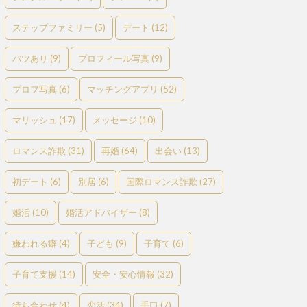
ステップファミリー
(5)
デート
(12)
バツあり
(9)
プロフィール写真
(9)
プロフ写真
(6)
マッチングアプリ
(52)
マリッシュ
(17)
メッセージ
(10)
ロマンス詐欺
(31)
再婚
(64)
出会い
(13)
初デート
(6)
別居
(6)
国際ロマンス詐欺
(27)
婚活
(10)
婚活アドバイザー
(8)
嫌われる癖
(4)
子ども
(9)
子育て
(6)
子育て支援
(14)
安全・安心情報
(32)
待ち合わせ
(4)
恋活
(34)
手口
(7)