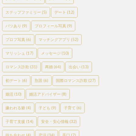
ステップファミリー
(5)
デート
(12)
バツあり
(9)
プロフィール写真
(9)
プロフ写真
(6)
マッチングアプリ
(52)
マリッシュ
(17)
メッセージ
(10)
ロマンス詐欺
(31)
再婚
(64)
出会い
(13)
初デート
(6)
別居
(6)
国際ロマンス詐欺
(27)
婚活
(10)
婚活アドバイザー
(8)
嫌われる癖
(4)
子ども
(9)
子育て
(6)
子育て支援
(14)
安全・安心情報
(32)
待ち合わせ
(4)
恋活
(34)
手口
(7)