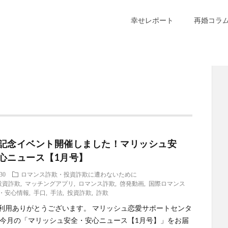
幸せレポート
再婚コラ
記念イベント開催しました！マリッシュ安
心ニュース【1月号】
.30
ロマンス詐欺・投資詐欺に遭わないために
投資詐欺
,
マッチングアプリ
,
ロマンス詐欺
,
啓発動画
,
国際ロマンス
・安心情報
,
手口
,
手法
,
投資詐欺
,
詐欺
利用ありがとうございます。 マリッシュ恋愛サポートセンタ
 今月の「マリッシュ安全・安心ニュース【1月号】」をお届