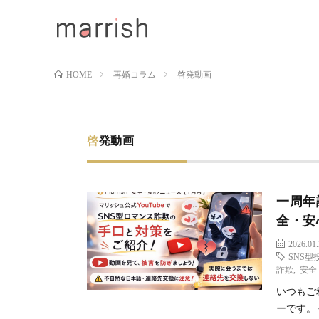
再婚コラム
啓発動画
HOME
啓発動画
一周年
全・安
2026.01
SNS型
詐欺
,
安全
いつもご
ーです。