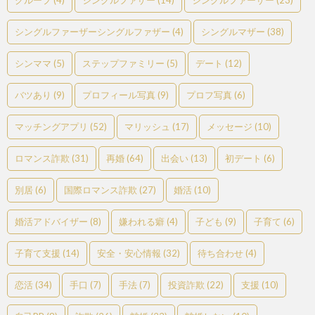
シングルファーザーシングルファザー
(4)
シングルマザー
(38)
シンママ
(5)
ステップファミリー
(5)
デート
(12)
バツあり
(9)
プロフィール写真
(9)
プロフ写真
(6)
マッチングアプリ
(52)
マリッシュ
(17)
メッセージ
(10)
ロマンス詐欺
(31)
再婚
(64)
出会い
(13)
初デート
(6)
別居
(6)
国際ロマンス詐欺
(27)
婚活
(10)
婚活アドバイザー
(8)
嫌われる癖
(4)
子ども
(9)
子育て
(6)
子育て支援
(14)
安全・安心情報
(32)
待ち合わせ
(4)
恋活
(34)
手口
(7)
手法
(7)
投資詐欺
(22)
支援
(10)