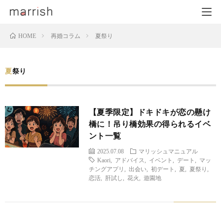
再婚コラム
夏祭り
HOME
夏祭り
【夏季限定】ドキドキが恋の懸け
橋に！吊り橋効果の得られるイベ
ント一覧
2025.07.08
マリッシュマニュアル
Kaori
,
アドバイス
,
イベント
,
デート
,
マッ
チングアプリ
,
出会い
,
初デート
,
夏
,
夏祭り
,
恋活
,
肝試し
,
花火
,
遊園地