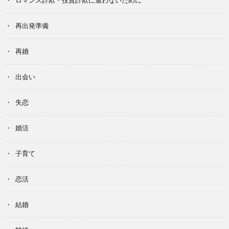
再出発準備
再婚
出会い
失恋
婚活
子育て
恋活
結婚