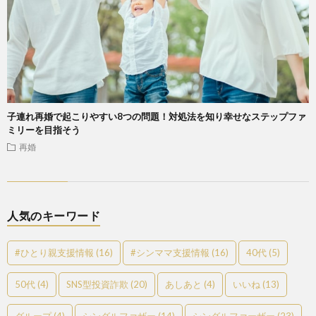
子連れ再婚で起こりやすい8つの問題！対処法を知り幸せなステップファ
ミリーを目指そう
再婚
人気のキーワード
#ひとり親支援情報
(16)
#シンママ支援情報
(16)
40代
(5)
50代
(4)
SNS型投資詐欺
(20)
あしあと
(4)
いいね
(13)
グループ
(4)
シングルファザー
(14)
シングルファーザー
(23)