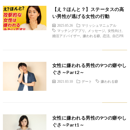
【え？ほんと？】ステータスの高
い男性が逃げる女性の行動
2025.05.26
マリッシュマニュアル
マッチングアプリ
,
メッセージ
,
女性向け
,
婚活アドバイザー
,
嫌われる癖
,
恋活
,
自己PR
女性に嫌われる男性の9つの癖やし
ぐさ～Part2～
2021.03.10
デート
嫌われる癖
女性に嫌われる男性の9つの癖やし
ぐさ～Part1～