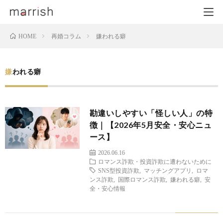
再婚コラム
嫌われる癖
HOME
嫌われる癖
勘違いしやすい「怪しい人」の特
徴｜【2026年5月安全・安心ニュ
ース】
2026.06.16
ロマンス詐欺・投資詐欺に遭わないために
SNS型投資詐欺
,
マッチングアプリ
,
ロマ
ンス詐欺
,
国際ロマンス詐欺
,
嫌われる癖
,
安
全・安心情報