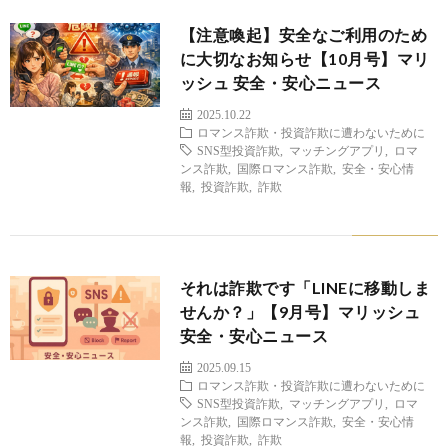
【注意喚起】安全なご利用のため
に大切なお知らせ【10月号】マリ
ッシュ 安全・安心ニュース
2025.10.22
ロマンス詐欺・投資詐欺に遭わないために
SNS型投資詐欺
,
マッチングアプリ
,
ロマ
ンス詐欺
,
国際ロマンス詐欺
,
安全・安心情
報
,
投資詐欺
,
詐欺
それは詐欺です「LINEに移動しま
せんか？」【9月号】マリッシュ
安全・安心ニュース
2025.09.15
ロマンス詐欺・投資詐欺に遭わないために
SNS型投資詐欺
,
マッチングアプリ
,
ロマ
ンス詐欺
,
国際ロマンス詐欺
,
安全・安心情
報
,
投資詐欺
,
詐欺