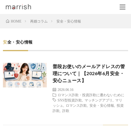
再婚コラム
安全・安心情報
HOME
安全・安心情報
普段お使いのメールアドレスの管
理について｜【2026年6月安全・
安心ニュース】
2026.06.16
ロマンス詐欺・投資詐欺に遭わないために
SNS型投資詐欺
,
マッチングアプリ
,
マリ
ッシュ
,
ロマンス詐欺
,
安全・安心情報
,
投資
詐欺
,
詐欺