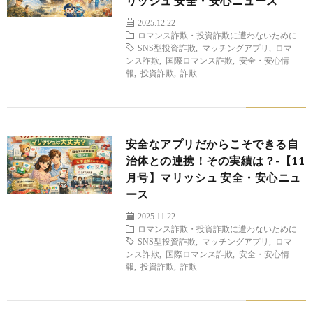
リッシュ 安全・安心ニュース
2025.12.22
ロマンス詐欺・投資詐欺に遭わないために
SNS型投資詐欺
,
マッチングアプリ
,
ロマ
ンス詐欺
,
国際ロマンス詐欺
,
安全・安心情
報
,
投資詐欺
,
詐欺
安全なアプリだからこそできる自
治体との連携！その実績は？-【11
月号】マリッシュ 安全・安心ニュ
ース
2025.11.22
ロマンス詐欺・投資詐欺に遭わないために
SNS型投資詐欺
,
マッチングアプリ
,
ロマ
ンス詐欺
,
国際ロマンス詐欺
,
安全・安心情
報
,
投資詐欺
,
詐欺