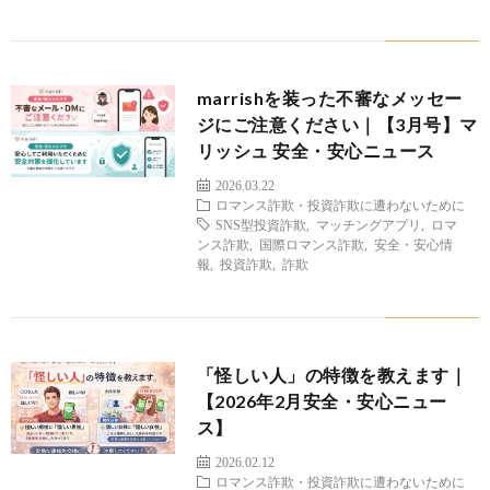
marrishを装った不審なメッセー
ジにご注意ください｜【3月号】マ
リッシュ 安全・安心ニュース
2026.03.22
ロマンス詐欺・投資詐欺に遭わないために
SNS型投資詐欺
,
マッチングアプリ
,
ロマ
ンス詐欺
,
国際ロマンス詐欺
,
安全・安心情
報
,
投資詐欺
,
詐欺
「怪しい人」の特徴を教えます｜
【2026年2月安全・安心ニュー
ス】
2026.02.12
ロマンス詐欺・投資詐欺に遭わないために