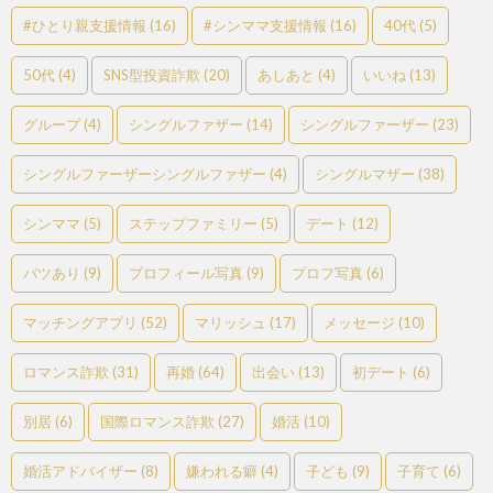
#ひとり親支援情報
(16)
#シンママ支援情報
(16)
40代
(5)
50代
(4)
SNS型投資詐欺
(20)
あしあと
(4)
いいね
(13)
グループ
(4)
シングルファザー
(14)
シングルファーザー
(23)
シングルファーザーシングルファザー
(4)
シングルマザー
(38)
シンママ
(5)
ステップファミリー
(5)
デート
(12)
バツあり
(9)
プロフィール写真
(9)
プロフ写真
(6)
マッチングアプリ
(52)
マリッシュ
(17)
メッセージ
(10)
ロマンス詐欺
(31)
再婚
(64)
出会い
(13)
初デート
(6)
別居
(6)
国際ロマンス詐欺
(27)
婚活
(10)
婚活アドバイザー
(8)
嫌われる癖
(4)
子ども
(9)
子育て
(6)