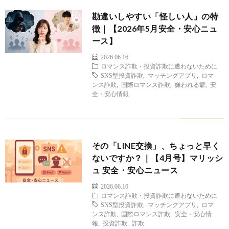
勘違いしやすい「怪しい人」の特
徴｜【2026年5月安全・安心ニュ
ース】
2026.06.16
ロマンス詐欺・投資詐欺に遭わないために
SNS型投資詐欺
,
マッチングアプリ
,
ロマ
ンス詐欺
,
国際ロマンス詐欺
,
嫌われる癖
,
安
全・安心情報
その「LINE交換」、ちょっと早く
ないですか？｜【4月号】マリッシ
ュ 安全・安心ニュース
2026.06.16
ロマンス詐欺・投資詐欺に遭わないために
SNS型投資詐欺
,
マッチングアプリ
,
ロマ
ンス詐欺
,
国際ロマンス詐欺
,
安全・安心情
報
,
投資詐欺
,
詐欺