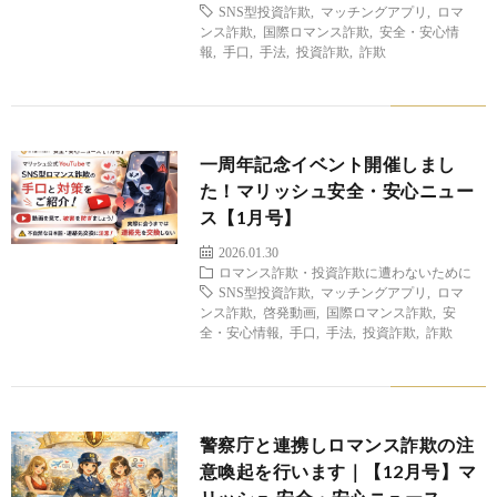
SNS型投資詐欺
,
マッチングアプリ
,
ロマ
ンス詐欺
,
国際ロマンス詐欺
,
安全・安心情
報
,
手口
,
手法
,
投資詐欺
,
詐欺
一周年記念イベント開催しまし
た！マリッシュ安全・安心ニュー
ス【1月号】
2026.01.30
ロマンス詐欺・投資詐欺に遭わないために
SNS型投資詐欺
,
マッチングアプリ
,
ロマ
ンス詐欺
,
啓発動画
,
国際ロマンス詐欺
,
安
全・安心情報
,
手口
,
手法
,
投資詐欺
,
詐欺
警察庁と連携しロマンス詐欺の注
意喚起を行います｜【12月号】マ