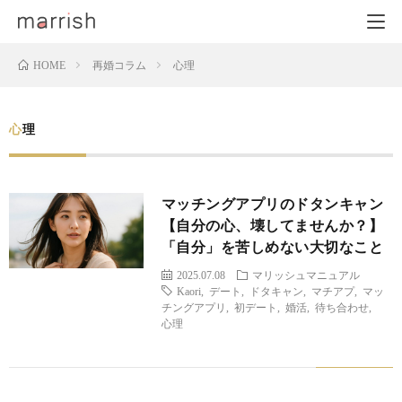
再婚コラム
心理
HOME
心理
マッチングアプリのドタンキャン
【自分の心、壊してませんか？】
「自分」を苦しめない大切なこと
2025.07.08
マリッシュマニュアル
Kaori
,
デート
,
ドタキャン
,
マチアプ
,
マッ
チングアプリ
,
初デート
,
婚活
,
待ち合わせ
,
心理