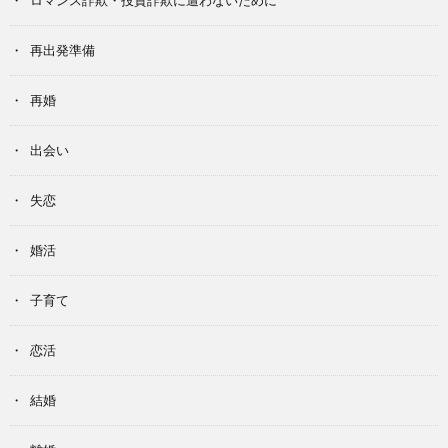
再出発準備
再婚
出会い
失恋
婚活
子育て
恋活
結婚