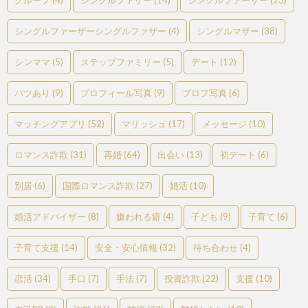
シングルファーザーシングルファザー
(4)
シングルマザー
(38)
シンママ
(5)
ステップファミリー
(5)
デート
(12)
バツあり
(9)
プロフィール写真
(9)
プロフ写真
(6)
マッチングアプリ
(52)
マリッシュ
(17)
メッセージ
(10)
ロマンス詐欺
(31)
再婚
(64)
出会い
(13)
初デート
(6)
別居
(6)
国際ロマンス詐欺
(27)
婚活
(10)
婚活アドバイザー
(8)
嫌われる癖
(4)
子ども
(9)
子育て
(6)
子育て支援
(14)
安全・安心情報
(32)
待ち合わせ
(4)
恋活
(34)
手口
(7)
手法
(7)
投資詐欺
(22)
支援
(10)