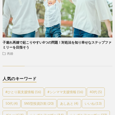
子連れ再婚で起こりやすい8つの問題！対処法を知り幸せなステップファ
ミリーを目指そう
再婚
人気のキーワード
#ひとり親支援情報
(16)
#シンママ支援情報
(16)
40代
(5)
50代
(4)
SNS型投資詐欺
(20)
あしあと
(4)
いいね
(13)
グループ
(4)
シングルファザー
(14)
シングルファーザー
(23)