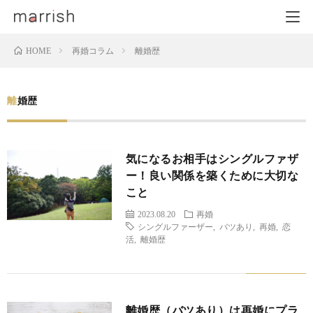
再婚コラム
離婚歴
HOME
離婚歴
気になるお相手はシングルファザ
ー！良い関係を築くために大切な
こと
2023.08.20
再婚
シングルファーザー
,
バツあり
,
再婚
,
恋
活
,
離婚歴
離婚歴（バツあり）は再婚にプラ