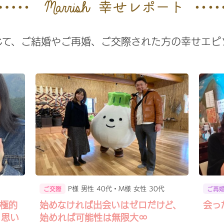
じて、ご結婚やご再婚、ご交際された方の幸せエピ
P様 男性 40代・M様 女性 30代
ご交際
ご再
極的
始めなければ出会いはゼロだけど、
会っ
と思い
始めれば可能性は無限大∞