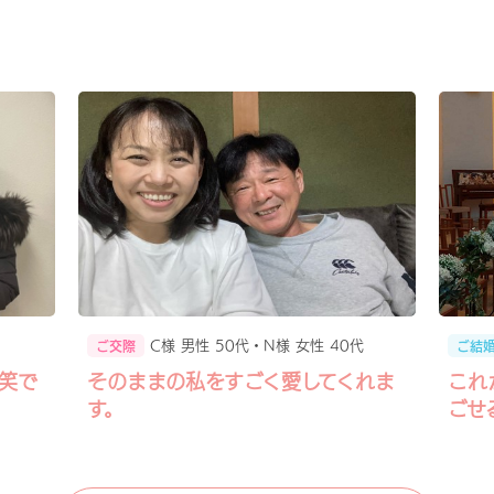
C様 男性 50代・N様 女性 40代
ご交際
ご結
笑で
そのままの私をすごく愛してくれま
これ
す。
ごせ