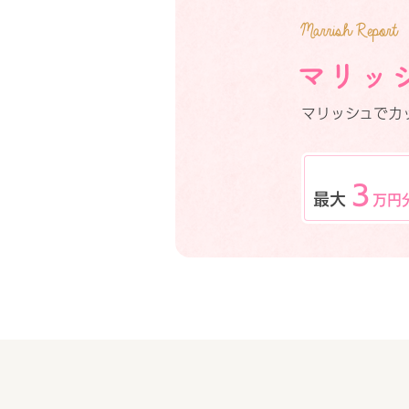
マリッシュでカ
3
最大
万円