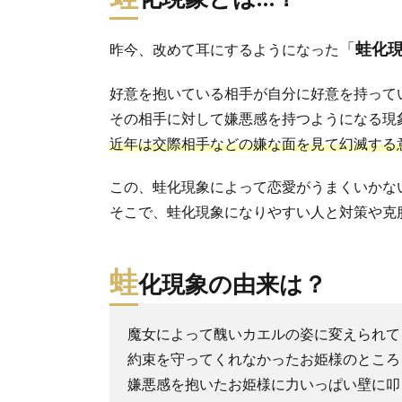
「
蛙化
昨今、改めて耳にするようになった
好意を抱いている相手が自分に好意を持って
その相手に対して嫌悪感を持つようになる現
近年は交際相手などの嫌な面を見て幻滅する
この、蛙化現象によって恋愛がうまくいかな
そこで、蛙化現象になりやすい人と対策や克
蛙
化現象の由来は？
魔女によって醜いカエルの姿に変えられて
約束を守ってくれなかったお姫様のところ
嫌悪感を抱いたお姫様に力いっぱい壁に叩