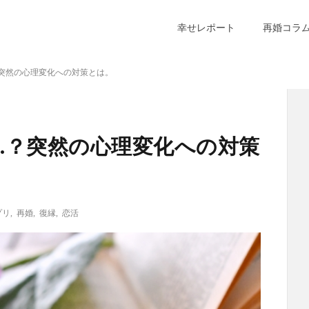
幸せレポート
再婚コラ
突然の心理変化への対策とは。
…？突然の心理変化への対策
プリ
,
再婚
,
復縁
,
恋活