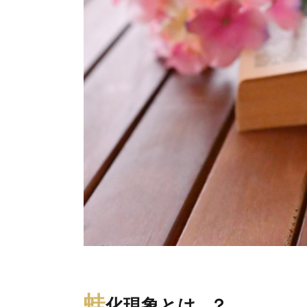
蛙
化現象とは…？