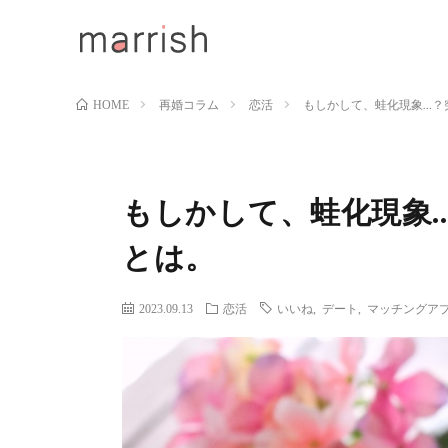
再婚コラム
恋活
もしかして、蛙化現象…？
HOME
もしかして、蛙化現象
とは。
2023.09.13
恋活
いいね
,
デート
,
マッチングア