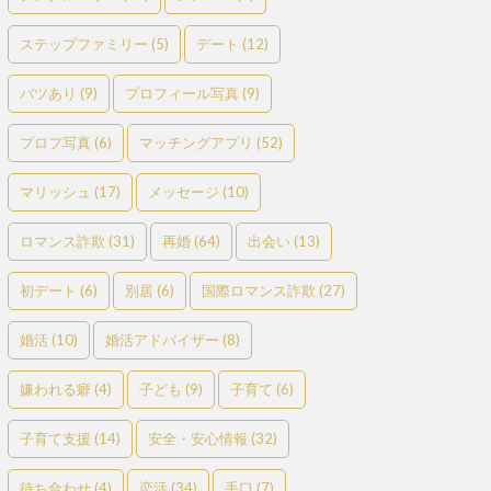
ステップファミリー
(5)
デート
(12)
バツあり
(9)
プロフィール写真
(9)
プロフ写真
(6)
マッチングアプリ
(52)
マリッシュ
(17)
メッセージ
(10)
ロマンス詐欺
(31)
再婚
(64)
出会い
(13)
初デート
(6)
別居
(6)
国際ロマンス詐欺
(27)
婚活
(10)
婚活アドバイザー
(8)
嫌われる癖
(4)
子ども
(9)
子育て
(6)
子育て支援
(14)
安全・安心情報
(32)
待ち合わせ
(4)
恋活
(34)
手口
(7)